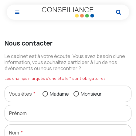
Notre cabinet
Nous contacter
Notre expertise métier
Histoire du cabinet et des dirigeants
Actualités
Nos bureaux
Commerçants, artisans et TPE
Le cabinet est à votre écoute. Vous avez besoin d'une
information, vous souhaitez participer à l'un de nos
Blog
Nos équipes
Entreprises et organisations de taille moyenne (PME
Notre service d'infos
événements ou nous rencontrer ?
Les champs marqués d'une étoile * sont obligatoires
Contact
Nous rejoindre
Professions libérales
Guide pratique de la Facturation Électronique
Espace client
Création d’entreprise
Vous êtes
Madame
Monsieur
Conseil patrimonial et activités immobilières
Prénom
Audit légal et contractuel
Nom